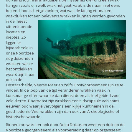
hangen zoals om welk wrak het gaat, vaak is de naam niet eens
bekend, hoe is het gezonken, wat was de lading etc maken
wrakduiken tot een belevenis.
Wrakken kunnen worden gevonden
in de meest
uiteenlopende
locaties en
dieptes. Zo
liggen er
bijvoorbeeld in
onze Noordzee
nog duizenden
wrakken welke
het ontdekken
waard zijn maar
ook in de
Oosterschelde, Veerse Meer en zelfs Oostvoornsemeer zijn ze te
vinden. In de loop van de tijd veranderen wrakken vaak in
kunstmatige riffen waar ze dan dienst doen als leefgebied voor
vele dieren. Daarnaast zijn wrakken een tijdscapsule van soms
eeuwen oud waar je vervolgens een kijkje kunt nemen in de
geschiedenis. Veel wrakken zijn dan ook van Archeologische of
historische waarde.
Binnenkort wordt er ook door Delta Duikteam weer een duik op de
Noordzee georganiseerd als voorbereiding daar op organiseert