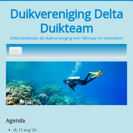
Duikvereniging Delta
Duikteam
Delta Duikteam, de duikvereniging voor Alkmaar en omstreken
Zoeken...
Home
Wie zijn wij
Duikopleidingen
Media
Contact
Agenda
Leden (inloggen verplicht)
di, 11 aug '26