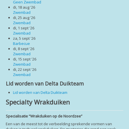
Login
Geen Zwembad
di, 18 aug '26
Zwembad
di, 25 aug '26
Zwembad
di, 1 sept '26
Zwembad
za, 5 sept '26
Barbecue
di, 8 sept '26
Zwembad
di, 15 sept '26
Zwembad
di, 22 sept '26
Zwembad
Lid worden van Delta Duikteam
Lid worden van Delta Duikteam
Specialty Wrakduiken
Specialisatie “Wrakduiken op de Noordzee”
Een van de meest tot de verbeelding sprekende vormen van
duiken is toch wel wrakduiken. De mysteries die rond een wrak