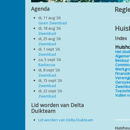
Regl
Agenda
di, 11 aug '26
Geen Zwembad
Huis
di, 18 aug '26
Zwembad
Index
di, 25 aug '26
Zwembad
Huisho
di, 1 sept '26
Het doe
Zwembad
Algemen
za, 5 sept '26
Bestuur
Barbecue
Commis
Werkgr
di, 8 sept '26
Financi
Zwembad
Verenig
di, 15 sept '26
Geroyee
Zwembad
Zwemb
di, 22 sept '26
Toezic
Vullen 
Zwembad
Lid worden van Delta
Duikteam
Lid worden van Delta Duikteam
Huishou