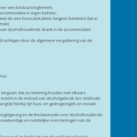
over een bestuursreglement;
 accommodatie in eigen beheer;
d als een horecalokaliteit, hetgeen betekent dat er
trekt;
ng van alcoholhoudende drank in de accommodatie
bekrachtigen door de algemene vergadering van de
ohol
r omgaan; dat ze rekening houden met elkaars
nzicht in de invloed van alcoholgebruik (en- misbruik)
rijk hierbij zijn huis- en gedragsregels en sociale
e regelgeving en de Reclamecode voor Alcoholhoudende
bouwkundige en ruimtelijke voorzieningen van de
jaar oud, in het bezit van de verklaring Sociale