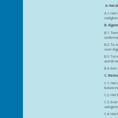
A. Het d
A.1. Het
veiligh
B. Alge
B.1. Te
Ledenver
B.2. Te 
over Al
B.3. Tot
wordt ve
B.4. Een
C. Bestu
C.1. Het
belast m
C.2. Het
C.3. Eve
aangeste
C.4. Het