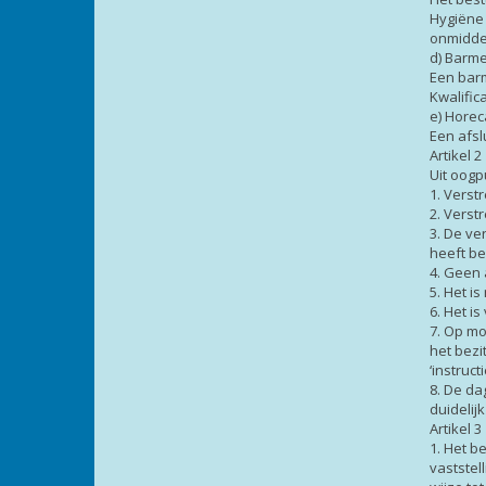
Hygiëne 
onmidde
d) Barm
Een barm
Kwalific
e) Horeca
Een afsl
Artikel 
Uit oog
1. Verst
2. Verst
3. De ve
heeft be
4. Geen 
5. Het i
6. Het i
7. Op mo
het bezi
‘instruc
8. De da
duidelij
Artikel 
1. Het b
vaststel