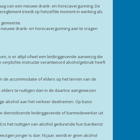
aag van een nieuwe drank- en horecavergunning. De
sreglement treedt op hetzelfde moment in werking als
e gemeente.
n nieuwe drank- en horecavergunning aan te vragen
 is er altijd ofwel een leidinggevende aanwezig die
 verplichte instructie verantwoord alcoholgebruik heeft
in de accommodatie of elders op het terrein van de
k elders te nuttigen dan in de daartoe aangewezen
age alcohol aan het verkeer deelnemen. Op basis
de dienstdoende leidinggevende of barmedewerker uit
1) is het nuttigen van alcohol gedurende hun bardienst
ezigen jonger is dan 16 jaar, wordt er geen alcohol