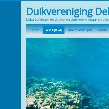
Duikvereniging De
Delta Duikteam, de duikvereniging voor Alkmaar en om
Home
Wie zijn wij
Duikopleidingen
Media