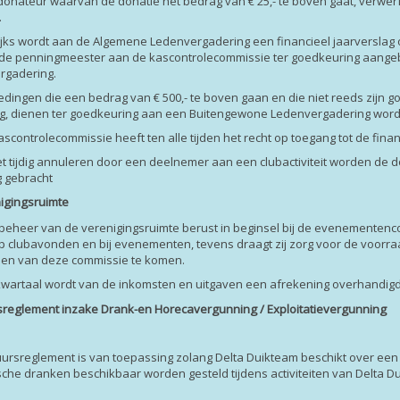
 donateur waarvan de donatie het bedrag van € 25,- te boven gaat, verwerf
.
rlijks wordt aan de Algemene Ledenvergadering een financieel jaarverslag
r de penningmeester aan de kascontrolecommissie ter goedkeuring aange
rgadering.
tedingen die een bedrag van € 500,- te boven gaan en die niet reeds zij
ng, dienen ter goedkeuring aan een Buitengewone Ledenvergadering wor
kascontrolecommissie heeft ten alle tijden het recht op toegang tot de fina
niet tijdig annuleren door een deelnemer aan een clubactiviteit worden de
g gebracht
nigingsruimte
 beheer van de verenigingsruimte berust in beginsel bij de evenementen
p clubavonden en bij evenementen, tevens draagt zij zorg voor de voorra
den van deze commissie te komen.
 kwartaal wordt van de inkomsten en uitgaven een afrekening overhandig
sreglement inzake Drank-en Horecavergunning / Exploitatievergunning
uursreglement is van toepassing zolang Delta Duikteam beschikt over ee
sche dranken beschikbaar worden gesteld tijdens activiteiten van Delta D