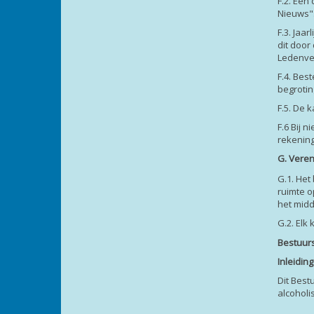
F.2. Een
Nieuws"
F.3. Jaa
dit doo
Ledenve
F.4. Bes
begroti
F.5. De 
F.6 Bij 
rekenin
G. Vere
G.1. Het
ruimte o
het mid
G.2. Elk
Bestuur
Inleiding
Dit Best
alcoholi