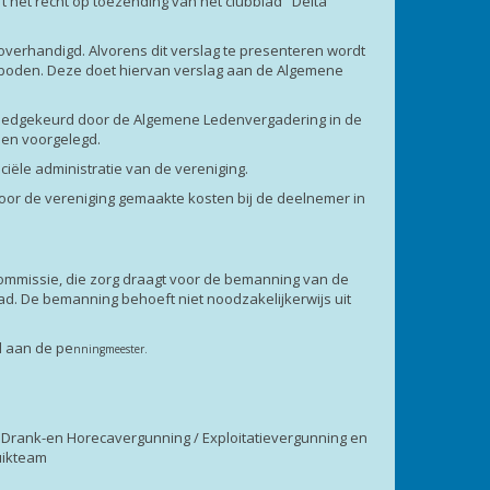
t het recht op toezending van het clubblad "Delta
 overhandigd. Alvorens dit verslag te presenteren wordt
boden. Deze doet hiervan verslag aan de Algemene
n goedgekeurd door de Algemene Ledenvergadering in de
den voorgelegd.
nciële administratie van de vereniging.
 door de vereniging gemaakte kosten bij de deelnemer in
commissie, die zorg draagt voor de bemanning van de
ad. De bemanning behoeft niet noodzakelijkerwijs uit
d aan de pe
nningmeester.
n Drank-en Horecavergunning / Exploitatievergunning en
uikteam