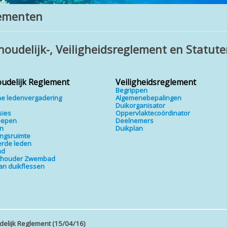
ementen
houdelijk-, Veiligheidsreglement en Statut
udelijk Reglement
Veiligheidsreglement
l
Begrippen
e ledenvergadering
Algemenebepalingen
Duikorganisator
sies
Oppervlaktecoördinator
oepen
Deelnemers
ën
Duikplan
ingsruimte
rde leden
ad
hthouder Zwembad
van duikflessen
delijk Reglement (15/04/16)