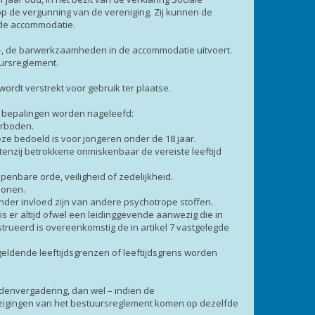
p de vergunning van de vereniging. Zij kunnen de
 de accommodatie.
ekt -, de barwerkzaamheden in de accommodatie uitvoert.
uursreglement.
rdt verstrekt voor gebruik ter plaatse.
e bepalingen worden nageleefd:
erboden.
e bedoeld is voor jongeren onder de 18 jaar.
n, tenzij betrokkene onmiskenbaar de vereiste leeftijd
penbare orde, veiligheid of zedelijkheid.
sonen.
onder invloed zijn van andere psychotrope stoffen.
 er altijd ofwel een leidinggevende aanwezig die in
trueerd is overeenkomstig de in artikel 7 vastgelegde
eldende leeftijdsgrenzen of leeftijdsgrens worden
edenvergadering, dan wel – indien de
 Wijzigingen van het bestuursreglement komen op dezelfde