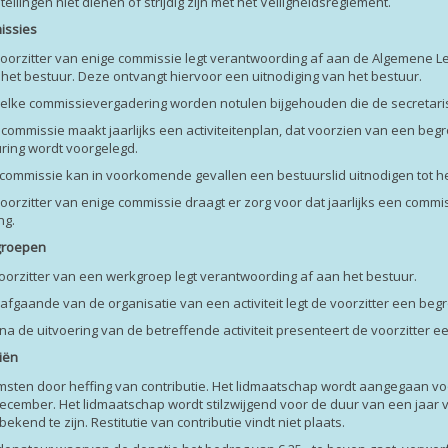
tellingen niet dienen of strijdig zijn met het Veiligheidsreglement.
issies
voorzitter van enige commissie legt verantwoording af aan de Algemene 
 het bestuur. Deze ontvangt hiervoor een uitnodiging van het bestuur.
 elke commissievergadering worden notulen bijgehouden die de secretari
e commissie maakt jaarlijks een activiteitenplan, dat voorzien van een b
ring wordt voorgelegd.
 commissie kan in voorkomende gevallen een bestuurslid uitnodigen tot 
voorzitter van enige commissie draagt er zorg voor dat jaarlijks een com
ng.
groepen
voorzitter van een werkgroep legt verantwoording af aan het bestuur.
rafgaande van de organisatie van een activiteit legt de voorzitter een beg
t na de uitvoering van de betreffende activiteit presenteert de voorzitter e
ciën
omsten door heffing van contributie. Het lidmaatschap wordt aangegaan voo
ecember. Het lidmaatschap wordt stilzwijgend voor de duur van een jaar 
bekend te zijn. Restitutie van contributie vindt niet plaats.