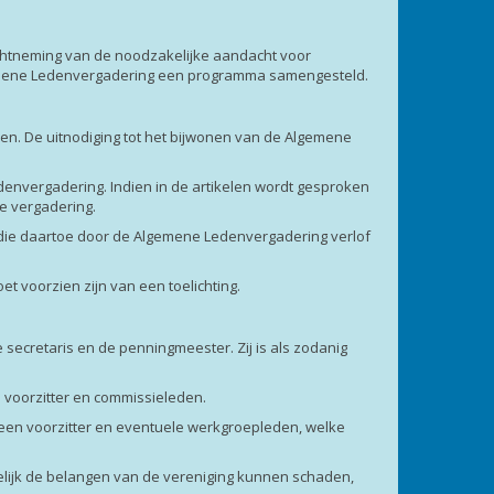
nachtneming van de noodzakelijke aandacht voor
lgemene Ledenvergadering een programma samengesteld.
n. De uitnodiging tot het bijwonen van de Algemene
denvergadering. Indien in de artikelen wordt gesproken
e vergadering.
 die daartoe door de Algemene Ledenvergadering verlof
t voorzien zijn van een toelichting.
 secretaris en de penningmeester. Zij is als zodanig
 voorzitter en commissieleden.
 een voorzitter en eventuele werkgroepleden, welke
gelijk de belangen van de vereniging kunnen schaden,