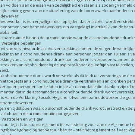
en voldoen aan de eisen van zedelijkheid en staan als zodanig vermeld o
llijke leiding geven aan de uitoefening van de horecawerkzaamheden in
edewerker:
edewerker is een vrijwilliger die - op tijden dat er alcohol wordt verstr
atienormen voor barmedewerkers zijn vastgelegd in artikel 7 van dit best
lokaliteit:
uitbare ruimte binnen de accommodatie waar de alcoholhoudende drank wo
2 Wettelijke bepalingen
punt van verantwoorde alcoholverstrekking moeten de volgende wettelijk
rekking van alcoholhoudende drank aan personen jonger dan 18 jaar is v
rekking van alcoholhoudende drank aan ouderen is verboden wanneer dez
rstrekker van alcohol dient bij de aspirant-koper de leeftijd vast te stelle
reikt.
alcoholhoudende drank wordt verstrekt als dit leidt tot verstoring van de o
s niet toegestaan alcoholhoudende drank te verstrekken aan dronken per
s verboden personen toe te laten in de accommodatie die dronken zijn of 
menten dat in de accommodatie alcoholhoudende drank wordt verstrekt, is
t is van de Verklaring Sociale Hygiëne, ofwel een barmedewerker die geïns
tie barmedewerker’.
gen en tijdstippen waarop alcoholhoudende drank wordt verstrekt en de g
k zichtbaar in de accommodatie aangegeven.
3 Vaststellen en wijzigen
estuur legt dit bestuursreglement ter vaststelling voor aan de Algemene L
lingsbevoegdheid bij het bestuur berust – stelt het reglement zelf vast.