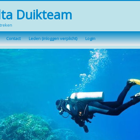
lta Duikteam
streken
Contact
Leden (inloggen verplicht)
Login