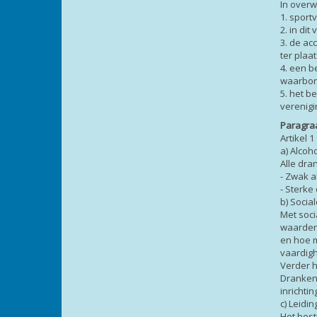
In over
1. sport
2. in di
3. de ac
ter plaa
4. een b
waarbor
5. het b
verenigi
Paragra
Artikel 
a) Alco
Alle dra
- Zwak a
- Sterke
b) Socia
Met soc
waarden,
en hoe m
vaardigh
Verder 
Dranken,
inrichtin
c) Leidi
Het best