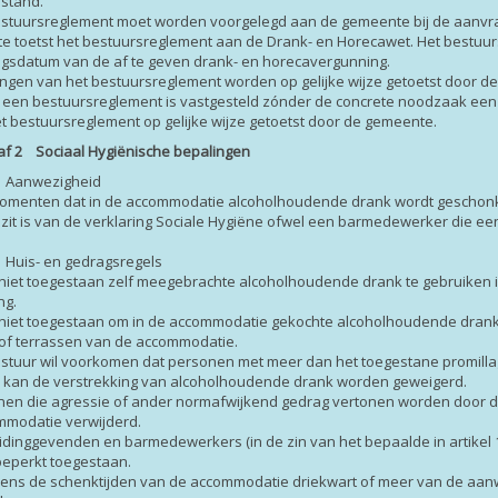
 stand.
bestuursreglement moet worden voorgelegd aan de gemeente bij de aanvr
 toetst het bestuursreglement aan de Drank- en Horecawet. Het bestuur
ngsdatum van de af te geven drank- en horecavergunning.
gingen van het bestuursreglement worden op gelijke wijze getoetst door d
en een bestuursreglement is vastgesteld zónder de concrete noodzaak ee
t bestuursreglement op gelijke wijze getoetst door de gemeente.
af 2 Sociaal Hygiënische bepalingen
 4 Aanwezigheid
omenten dat in de accommodatie alcoholhoudende drank wordt geschonken,
ezit is van de verklaring Sociale Hygiëne ofwel een barmedewerker die een
5 Huis- en gedragsregels
s niet toegestaan zelf meegebrachte alcoholhoudende drank te gebruiken 
ng.
s niet toegestaan om in de accommodatie gekochte alcoholhoudende dran
 of terrassen van de accommodatie.
estuur wil voorkomen dat personen met meer dan het toegestane promill
 kan de verstrekking van alcoholhoudende drank worden geweigerd.
onen die agressie of ander normafwijkend gedrag vertonen worden door 
mmodatie verwijderd.
eidinggevenden en barmedewerkers (in de zin van het bepaalde in artikel 
beperkt toegestaan.
ijdens de schenktijden van de accommodatie driekwart of meer van de aanw