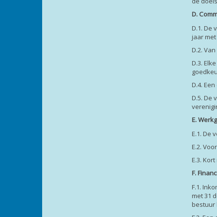
de doels
D. Comm
D.1. De 
jaar met
D.2. Van
D.3. Elk
goedkeu
D.4. Een
D.5. De 
verenigi
E. Werk
E.1. De 
E.2. Voo
E.3. Kor
F. Finan
F.1. Ink
met 31 d
bestuur 