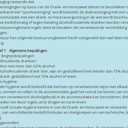
weging nemende dat:
verenigingen op basis van de Drank- en Horecawet dienen te beschikken 
t verband met “sportvereniging” wordt bedoeld: de duikvereniging met een
commodatie met een drank- en horecavergunning in de wet wordt beschouw
tse bedrijfsmatig of tegen betaling alcoholhoudende dranken worden vers
estuursreglement regels dient te bevatten die verantwoorde verstrekki
gen;
estuur het volgende bestuursreglement heeft vastgesteld dan wel laten 
ng.
af 1 Algemene bepalingen
1 Begripsbepalingen
holhoudende dranken:
nken met meer dan 0,5% alcohol:
lcoholhoudende drank: bier, wijn en gedistilleerd met minder dan 15% alc
 drank: gedistilleerd met 15% alcohol of meer.
le Hygiëne:
iale hygiëne wordt bedoeld dat mensen op verantwoorde wijze met elkaa
 normen en rollen. In de accommodatie gaat het vooral om kennis van en i
en verantwoord alcoholgebruik in de accommodatie kan bevorderen. Belang
eden om deze regels uit te dragen en na te leven.
houdt Sociale Hygiëne kennis in van de Drank- en Horecawet en verwant
 van verschillende bedrijfsformules en doelgroepen en van technische, 
g.
nggevenden:
uur heeft personen aangewezen als leidinggevenden. Zij zijn tenminste 21 