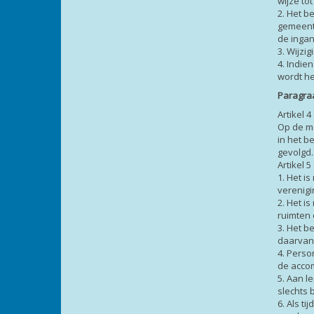
wijze tot
2. Het 
gemeente
de inga
3. Wijzi
4. Indi
wordt he
Paragra
Artikel
Op de m
in het b
gevolgd.
Artikel 
1. Het i
verenigi
2. Het i
ruimten
3. Het b
daarvan
4. Pers
de acco
5. Aan l
slechts 
6. Als t