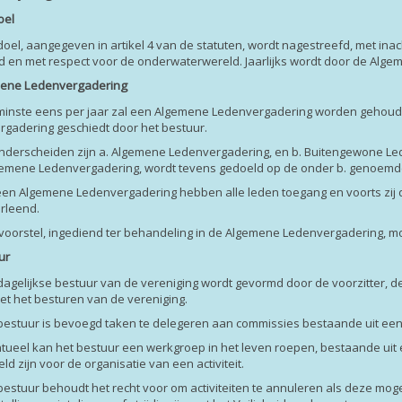
oel
 doel, aangegeven in artikel 4 van de statuten, wordt nagestreefd, met i
eid en met respect voor de onderwaterwereld. Jaarlijks wordt door de A
mene Ledenvergadering
nminste eens per jaar zal een Algemene Ledenvergadering worden gehoude
gadering geschiedt door het bestuur.
onderscheiden zijn a. Algemene Ledenvergadering, en b. Buitengewone Le
gemene Ledenvergadering, wordt tevens gedoeld op de onder b. genoemd
 een Algemene Ledenvergadering hebben alle leden toegang en voorts zij
rleend.
 voorstel, ingediend ter behandeling in de Algemene Ledenvergadering, moe
ur
 dagelijkse bestuur van de vereniging wordt gevormd door de voorzitter, de
et het besturen van de vereniging.
 bestuur is bevoegd taken te delegeren aan commissies bestaande uit een
ntueel kan het bestuur een werkgroep in het leven roepen, bestaande uit
ld zijn voor de organisatie van een activiteit.
 bestuur behoudt het recht voor om activiteiten te annuleren als deze mo