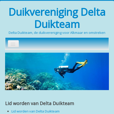
Duikvereniging Delta
Duikteam
Delta Duikteam, de duikvereniging voor Alkmaar en omstreken
Zoeken...
Home
Wie zijn wij
Duikopleidingen
Media
Contact
Lid worden van Delta Duikteam
Leden (inloggen verplicht)
Lid worden van Delta Duikteam