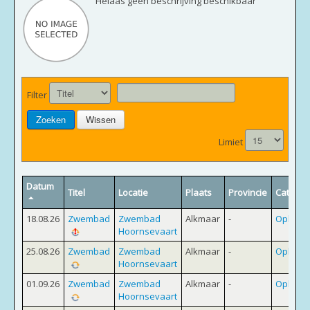
Helaas geen beschrijving beschikbaar
Login
Filter
Zoeken
Wissen
Limiet
Datum
Titel
Locatie
Plaats
Provincie
Categor
18.08.26
Zwembad
Zwembad
Alkmaar
-
Opleidi
Hoornsevaart
25.08.26
Zwembad
Zwembad
Alkmaar
-
Opleidi
Hoornsevaart
01.09.26
Zwembad
Zwembad
Alkmaar
-
Opleidi
Hoornsevaart